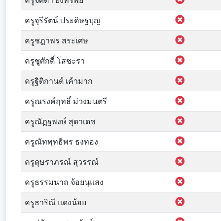
ครูจิศดา ยิ่งทรัพย์
ครูจุรีรัตน์ ประดิษฐบุญ
ครูชฎาพร สระเศษ
ครูชูศักดิ์ โสชะรา
ครูฐิติกานต์ เค้ามาก
ครูณรงค์ฤทธิ์ ม่วงมนตรี
ครูณัฏฐพงษ์ สุดาเดช
ครูณัทพุทธิพร ธงทอง
ครูดุษราภรณ์ สุวรรณ์
ครูธรรมนาถ จ้อยนุแสง
ครูธาริณี แดงน้อย