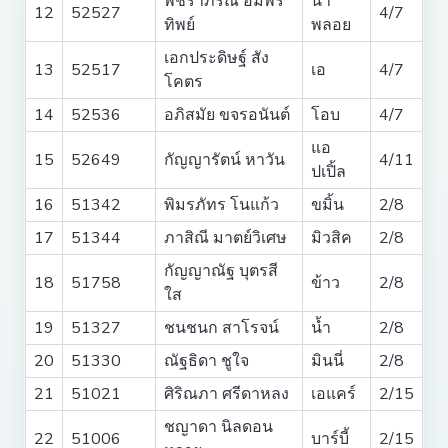
พัชราภรณ์ อัมพร
น้ำ
12
52527
4/7
ทิพย์
พลอย
เอกประดิษฐ์ สัง
13
52517
เอ
4/7
โคตร
14
52536
อภิสมัย ขจรอนันต์
โอบ
4/7
แอ
15
52649
กัญญารัตน์ หาวัน
4/11
ปเปิ้ล
16
51342
พิมรภัทร โนแก้ว
ขมิ้น
2/8
17
51344
ภาสิณี มาตย์วิเศษ
มิวสิค
2/8
กัญญาณัฐ บุตรสี
18
51758
ข้าว
2/8
ใส
19
51327
ชนชนก สาโรจน์
น้ำ
2/8
20
51330
ณัฐธิดา ชูใจ
มินนี่
2/8
21
51021
ศิริณภา ศรีดาหลง
เอแคร์
2/15
ชญาดา นิลดอน
22
51006
บาร์บี้
2/15