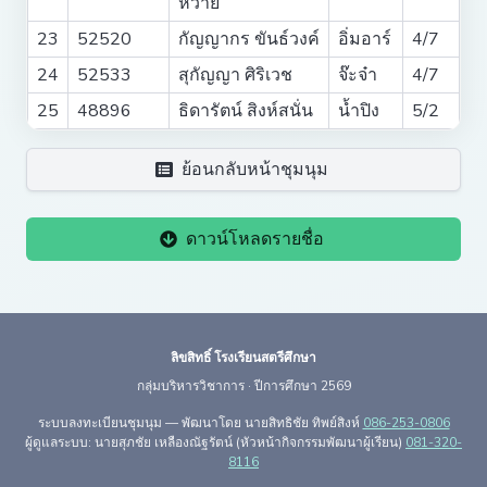
หวาย
23
52520
กัญญากร ขันธ์วงค์
อิ่มอาร์
4/7
24
52533
สุกัญญา ศิริเวช
จ๊ะจ๋า
4/7
25
48896
ธิดารัตน์ สิงห์สนั่น
น้ำปิง
5/2
ย้อนกลับหน้าชุมนุม
ดาวน์โหลดรายชื่อ
ลิขสิทธิ์ โรงเรียนสตรีศึกษา
กลุ่มบริหารวิชาการ · ปีการศึกษา 2569
ระบบลงทะเบียนชุมนุม — พัฒนาโดย นายสิทธิชัย ทิพย์สิงห์
086-253-0806
ผู้ดูแลระบบ: นายสุภชัย เหลืองณัฐรัตน์ (หัวหน้ากิจกรรมพัฒนาผู้เรียน)
081-320-
8116