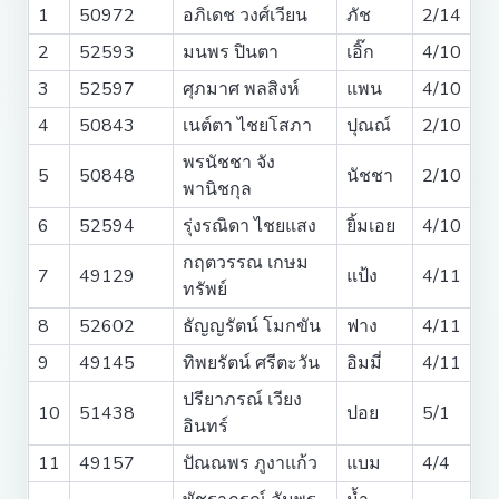
1
50972
อภิเดช วงศ์เวียน
ภัช
2/14
2
52593
มนพร ปินตา
เอิ๊ก
4/10
3
52597
ศุภมาศ พลสิงห์
แพน
4/10
4
50843
เนต์ตา ไชยโสภา
ปุณณ์
2/10
พรนัชชา จัง
5
50848
นัชชา
2/10
พานิชกุล
6
52594
รุ่งรณิดา ไชยแสง
ยิ้มเอย
4/10
กฤตวรรณ เกษม
7
49129
แป้ง
4/11
ทรัพย์
8
52602
ธัญญรัตน์ โมกขัน
ฟาง
4/11
9
49145
ทิพยรัตน์ ศรีตะวัน
อิมมี่
4/11
ปรียาภรณ์ เวียง
10
51438
ปอย
5/1
อินทร์
11
49157
ปัณณพร ภูงาแก้ว
แบม
4/4