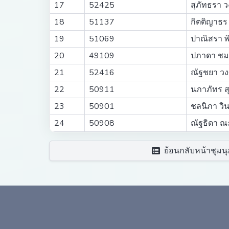
17
52425
สุภัทธรา ว
18
51137
กิตติญาธร
19
51069
ปาณิสรา พิ
20
49109
ปภาดา ชมภ
21
52416
ณัฐชยา วงศ
22
50911
นภาภัทร ส
23
50901
ชลนิภา วิ
24
50908
ณัฐธิดา ณะ
ย้อนกลับหน้าชุมนุ