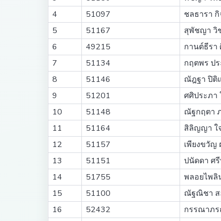
4
51097
ชลธารา ก
5
51167
สุพัชญา ว
6
49215
กานต์ธีรา ศ
7
51134
กฤตพร ป
8
51146
ณัฎฐา ปิต
9
51201
ศศิประภา
10
51148
ณัฐกฤตา 
11
51164
สิลิญญา ใจ
12
51157
เพียงขวัญ 
13
51151
ปนัดดา ศร
14
51755
พลอยไพลิ
15
51100
ณัฐณิชา 
16
52432
กรรณาภรณ์