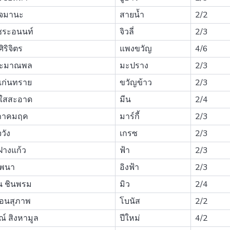
ิจมานะ
สายน้ำ
2/2
ิชระอนนท์
จิวลี่
2/3
ิริจิตร
แพงขวัญ
4/6
ระมาณพล
มะปราง
2/3
ิแก่นทราย
ขวัญข้าว
2/3
 ใสสะอาด
มีน
2/4
ภาคมฤค
มาร์กี้
2/3
วัง
เกรซ
2/3
ฝางแก้ว
ฟ้า
2/3
ีพนา
อิงฟ้า
2/3
น ชินพรม
มิว
2/4
สอนสุภาพ
โบนัส
2/2
 สิงหามูล
ปีใหม่
4/2