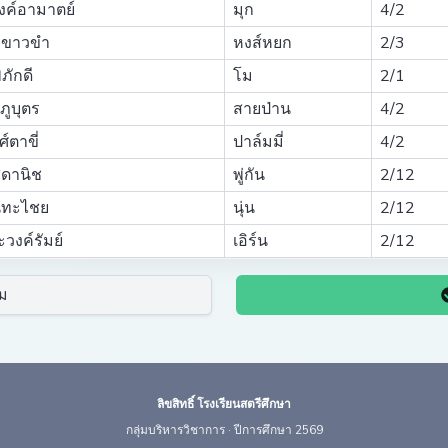
งค์อามาตย์
มุก
4/2
 ขาวขำ
หงส์หยก
2/3
ภักดี
โม
2/1
ูบุตร
สายป่าน
4/2
์ตาขี่
ปาล์มมี่
4/2
ุดานิช
พู่กัน
2/12
นทะไชย
นุ่น
2/12
วงค์รัมย์
เอิร์น
2/12
ม
ลิขสิทธิ์ โรงเรียนสตรีศึกษา
กลุ่มบริหารวิชาการ · ปีการศึกษา 2569