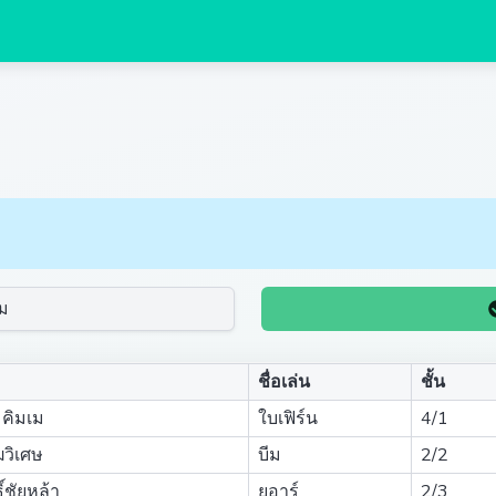
ม
ชื่อเล่น
ชั้น
คิมเม
ใบเฟิร์น
4/1
ฒวิเศษ
บีม
2/2
์ชัยหล้า
ยูอาร์
2/3