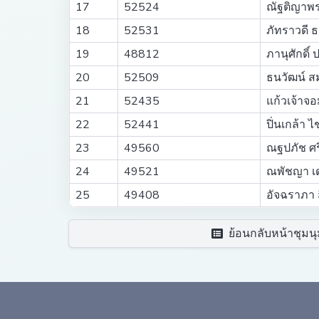
17
52524
ณัฐติญาพ
18
52531
ภัทราวดี 
19
48812
ภานุศักดิ์
20
52509
ธนวัฒน์ สม
21
52435
แก้วเจ้าจ
22
52441
ปิ่นเกล้า ไ
23
49560
ณฐปภัช ศรี
24
49521
ณพัชญา เด
25
49408
อัจฉราภา 
ย้อนกลับหน้าชุมนุ