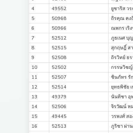
4
49552
ยูชาริส วร
5
50968
ถิรคุณ คงถ
6
50966
ณพกร เริงช
7
52512
ภูธเนศ บุ
8
52515
สุกฤษฎิ์ 
9
52508
ถิรวิทย์ ธร
10
52502
กรรษวิชญ์
11
52507
ชินภัทร ร
12
52514
ยุทธพิชัย 
13
49379
นันทิชา อุ
14
52506
จิรวัฒน์ หม
15
49445
วรพงศ์ สอง
16
52513
ภูริชา ผ่า