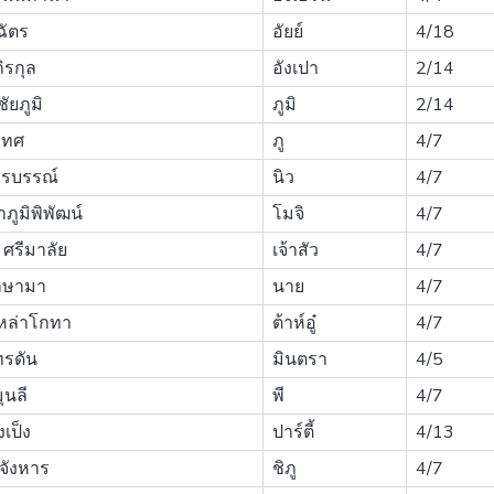
ฉัตร
อัยย์
4/18
ิรกุล
อังเปา
2/14
ัยภูมิ
ภูมิ
2/14
ญทศ
ภู
4/7
สารบรรณ์
นิว
4/7
าภูมิพิพัฒน์
โมจิ
4/7
 ศรีมาลัย
เจ้าสัว
4/7
ักษามา
นาย
4/7
เหล่าโกทา
ต้าห์อู๋
4/7
ทรดัน
มินตรา
4/5
ุนลี
พี
4/7
เป็ง
ปาร์ตี้
4/13
นจังหาร
ชิภู
4/7