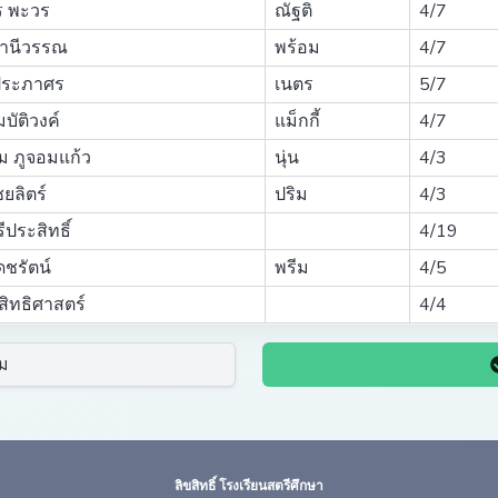
ร พะวร
ณัฐติ
4/7
ธานีวรรณ
พร้อม
4/7
 ประภาศร
เนตร
5/7
บัติวงค์
แม็กกี้
4/7
อม ภูจอมแก้ว
นุ่น
4/3
ชยลิตร์
ปริม
4/3
ประสิทธิ์
4/19
ชรัตน์
พรีม
4/5
สิทธิศาสตร์
4/4
ม
ลิขสิทธิ์ โรงเรียนสตรีศึกษา