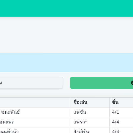
ม
ชื่อเล่น
ชั้น
ชนะพันธ์
แฟชั่น
4/1
 ชนะพล
แพรวา
4/4
า นนทำนำ
อังเอิร์น
4/4